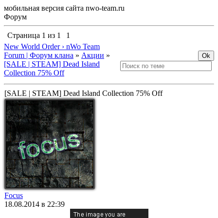
мобильная версия сайта nwo-team.ru
Форум
Страница
1
из
1
1
New World Order › nWo Team
Forum | Форум клана
»
Акции
»
[SALE | STEAM] Dead Island
Collection 75% Off
[SALE | STEAM] Dead Island Collection 75% Off
Focus
18.08.2014 в 22:39