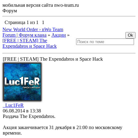
мобильная версия сайта nwo-team.ru
Форум
Страница
1
из
1
1
New World Order › nWo Team
Forum | Форум клана
»
Акции
»
[FREE | STEAM] The
Expendabros и Space Hack
[FREE | STEAM] The Expendabros и Space Hack
_Luc1FeR
06.08.2014 в 13:38
Pаздача The Expendabros.
Акция заканчивается 31 декабря в 21:00 по московскому
времени.