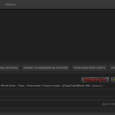
КЛАН
▼
 World Order › Team
»
Отчисление / Уход из клана
»
[Уход] Fade2Black, Ntfz.
(Закрыто.)
Дата: Во