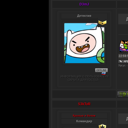
D3mJ
Детектив
Урсус -
ИНФОРМАЦИЯ О ПОЛЬЗОВАТЕЛЕ
СКРЫТА ДЛЯ ГОСТЕЙ.
S3kToR
Кролью и ботом
Командир