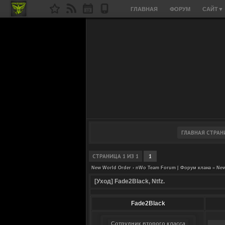
ГЛАВНАЯ
ФОРУМ
САЙТ
▼
СТРАНИЦА
1
ИЗ
1
1
New World Order › nWo Team Forum | Форум клана
»
New
[Уход] Fade2Black, Ntfz.
Fade2Black
Сотрудник второго класса