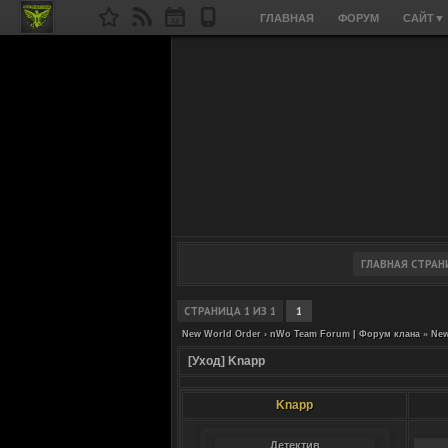
ГЛАВНАЯ
ФОРУМ
САЙТ
▼
СТРАНИЦА
1
ИЗ
1
1
New World Order › nWo Team Forum | Форум клана
»
New
[Уход] Knapp
Knapp
Детектив