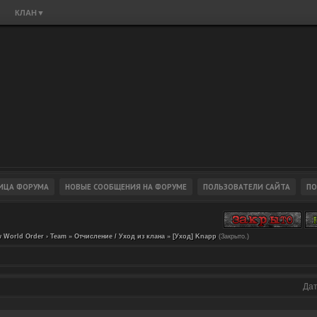
КЛАН
▼
 World Order › Team
»
Отчисление / Уход из клана
»
[Уход] Knapp
(Закрыто.)
Дат