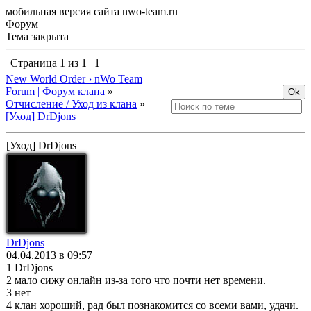
мобильная версия сайта nwo-team.ru
Форум
Тема закрыта
Страница
1
из
1
1
New World Order › nWo Team
Forum | Форум клана
»
Отчисление / Уход из клана
»
[Уход] DrDjons
[Уход] DrDjons
DrDjons
04.04.2013 в 09:57
1 DrDjons
2 мало сижу онлайн из-за того что почти нет времени.
3 нет
4 клан хороший, рад был познакомится со всеми вами, удачи.