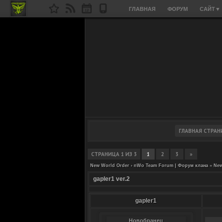
ГЛАВНАЯ
ФОРУМ
САЙТ
▼
СТРАНИЦА
1
ИЗ
3
1
2
3
»
New World Order › nWo Team Forum | Форум клана
»
New
gapler1 ver.2
gapler1
Новобранец