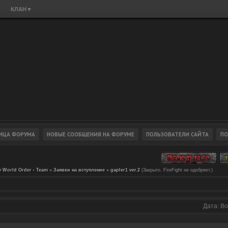
КЛАН
▼
 World Order › Team
»
Заявки на вступление
»
gapler1 ver.2
(Закрыто. FireFight не одобряет.)
Дата: Во