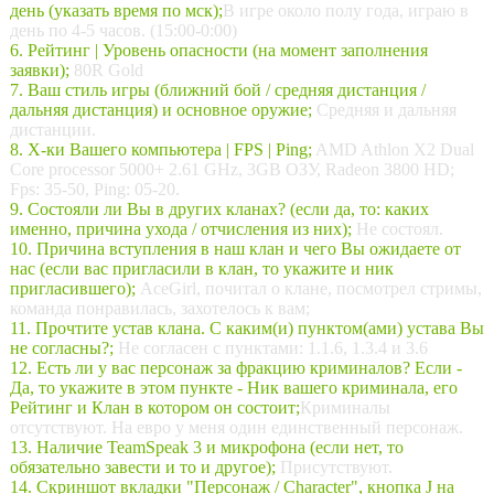
день (указать время по мск);
В игре около полу года, играю в
день по 4-5 часов. (15:00-0:00)
6. Рейтинг | Уровень опасности (на момент заполнения
заявки);
80R Gold
7. Ваш стиль игры (ближний бой / средняя дистанция /
дальняя дистанция) и основное оружие;
Средняя и дальняя
дистанции.
8. Х-ки Вашего компьютера | FPS | Ping;
AMD Athlon X2 Dual
Core processor 5000+ 2.61 GHz, 3GB ОЗУ, Radeon 3800 HD;
Fps: 35-50, Ping: 05-20.
9. Состояли ли Вы в других кланах? (если да, то: каких
именно, причина ухода / отчисления из них);
Не состоял.
10. Причина вступления в наш клан и чего Вы ожидаете от
нас (если вас пригласили в клан, то укажите и ник
пригласившего);
AceGirl, почитал о клане, посмотрел стримы,
команда понравилась, захотелось к вам;
11. Прочтите устав клана. С каким(и) пунктом(ами) устава Вы
не согласны?;
Не согласен с пунктами: 1.1.6, 1.3.4 и 3.6
12. Есть ли у вас персонаж за фракцию криминалов? Если -
Да, то укажите в этом пункте - Ник вашего криминала, его
Рейтинг и Клан в котором он состоит;
Криминалы
отсутствуют. На евро у меня один единственный персонаж.
13. Наличие TeamSpeak 3 и микрофона (если нет, то
обязательно завести и то и другое);
Присутствуют.
14. Скриншот вкладки "Персонаж / Character", кнопка J на