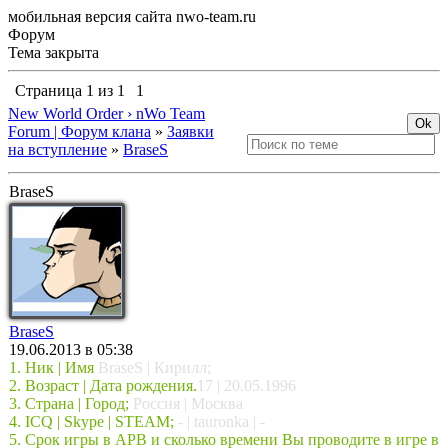
мобильная версия сайта nwo-team.ru
Форум
Тема закрыта
Страница
1
из
1
1
New World Order › nWo Team
Forum | Форум клана
»
Заявки
на вступление
»
BraseS
BraseS
BraseS
19.06.2013 в 05:38
1. Ник | Имя
BraseS | Кирилл;
2. Возраст | Дата рождения.
17 | 20.05.1996
3. Страна | Город;
Россия | Москва
4. ICQ | Skype | STEAM;
- | tauronka | -
5. Срок игры в APB и сколько времени Вы проводите в игре в