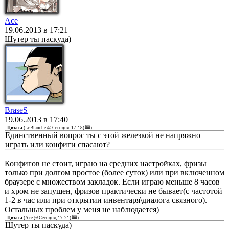
Ace
19.06.2013 в 17:21
Шутер ты паскуда)
BraseS
19.06.2013 в 17:40
Цитата
(
LeBlanche @ Сегодня, 17:18)
)
Единственный вопрос ты с этой железкой не напряжно
играть или конфиги спасают?
Конфигов не стоит, играю на средних настройках, фризы
только при долгом простое (более суток) или при включенном
браузере с множеством закладок. Если играю меньше 8 часов
и хром не запущен, фризов практически не бывает(с частотой
1-2 в час или при открытии инвентаря\диалога связного).
Остальных проблем у меня не наблюдается)
Цитата
(
Ace @ Сегодня, 17:21)
)
Шутер ты паскуда)