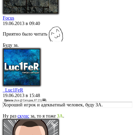
Focus
19.06.2013 в 09:40
Приятно было читать
Буду за.
_Luc1FeR
19.06.2013 в 15:48
Цитата
(
Ace @ Сегодня, 07:21)
)
Хороший игрок и адекватный человек, буду ЗА.
Ну раз
скунс
за, то я тоже
ЗА
.