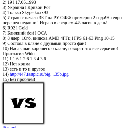
2) 19 l 17.05.1993
3) Украина l Кривой Рог
4) Только Skype koxx93
5) Играю с начала ЗБТ на РУ ОФФ примерно 2 года!На евро
перешел недавно l Играю в среднем 4-8 часов в день!
6) R92 l Gold
7) Ближний бой l ОСА
8) 8 ядер, 16гб, видюха AMD 4ГГц l FPS 61-63 Ping 10-15
9) Состоял в клане с друзьями,просто фан!
10) Наслышан хорошего о клане, говорят что все серьезно!
Пригласил Wido
11) 1.1.6 1.2.6 1.3.4 3.6
12) Нет крима
13) есть и то и другое
14)
http://i47.fastpic.ru/big....35b.jpg
15) Без проблем!
lSannyl