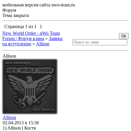
мобильная версия сайта nwo-team.ru
Форум
Тема закрыта
Страница
1
из
1
1
New World Order › nWo Team
Forum | Форум клана
»
Заявки
на вступление
»
Allison
Allison
Allison
02.04.2013 в 15:30
1) Allison l Костя