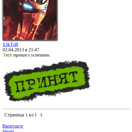
S3kToR
02.04.2013 в 21:47
Т
ест прошел успешно.
Страница
1
из
1
1
Вконтакте
Steam