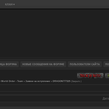
КЛАН
▼
 World Order › Team
»
Заявки на вступление
»
DRAGON777325
(Закрыто.)
Дата