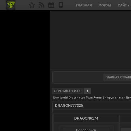
ГЛАВНАЯ
ФОРУМ
САЙТ
▼
СТРАНИЦА
1
ИЗ
1
1
New World Order › nWo Team Forum | Форум клана
»
New
DRAGON777325
DRAGON6174
Новобранец