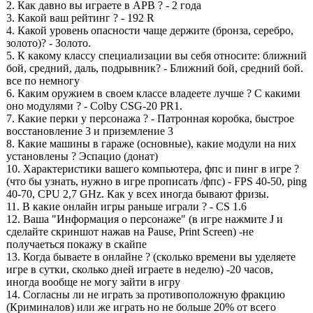
2. Как давно вы играете в APB ? - 2 года
3. Какой ваш рейтинг ? - 192 R
4. Какой уровень опасности чаще держите (бронза, серебро,
золото)? - Золото.
5. К какому классу специализации вы себя относите: ближний
бой, средний, даль, подрывник? - Ближний бой, средний бой.
все по немногу
6. Каким оружием в своем классе владеете лучше ? С какими
оно модулями ? - Colby CSG-20 PR1.
7. Какие перки у персонажа ? - Патронная коробка, быстрое
восстановление 3 и приземление 3
8. Какие машины в гараже (основные), какие модули на них
установлены ? Эспацио (донат)
10. Характеристики вашего компьютера, фпс и пинг в игре ?
(что бы узнать, нужно в игре прописать /фпс) - FPS 40-50, ping
40-70, CPU 2,7 GHz. Как у всех иногда бывают фризы.
11. В какие онлайн игры раньше играли ? - CS 1.6
12. Ваша "Информация о персонаже" (в игре нажмите J и
сделайте скриншот нажав на Pause, Print Screen) -не
получаеться покажу в скайпе
13. Когда бываете в онлайне ? (сколько времени вы уделяете
игре в сутки, сколько дней играете в неделю) -20 часов,
иногда вообще не могу зайти в игру
14. Согласны ли не играть за противоположную фракцию
(Криминалов) или же играть но не больше 20% от всего