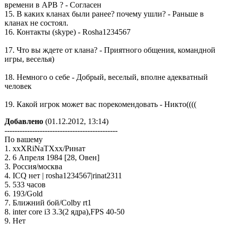
времени в APB ? - Согласен
15. В каких кланах были ранее? почему ушли? - Раньше в
кланах не состоял.
16. Контакты (skype) - Rosha1234567
17. Что вы ждете от клана? - Приятного общения, командной
игры, веселья)
18. Немного о себе - Добрый, веселый, вполне адекватный
человек
19. Какой игрок может вас порекомендовать - Никто((((
Добавлено
(01.12.2012, 13:14)
---------------------------------------------
По вашему
1. xxXRiNaTXxx/Ринат
2. 6 Апреля 1984 [28, Овен]
3. Россия/москва
4. ICQ нет | rosha1234567|rinat2311
5. 533 часов
6. 193/Gold
7. Ближний бой/Colby rt1
8. inter core i3 3.3(2 ядра),FPS 40-50
9. Нет