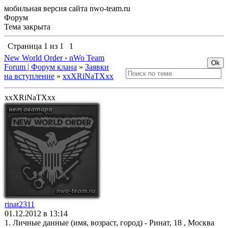
мобильная версия сайта nwo-team.ru
Форум
Тема закрыта
Страница
1
из
1
1
New World Order › nWo Team
Forum | Форум клана
»
Заявки
на вступление
»
xxXRiNaTXxx
xxXRiNaTXxx
rinat2311
01.12.2012 в 13:14
1. Личные данные (имя, возраст, город) - Ринат, 18 , Москва