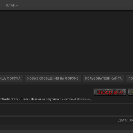
КЛАН
▼
 World Order › Team
»
Заявки на вступление
»
exz0mkA
(Отказано.)
Дата: Во