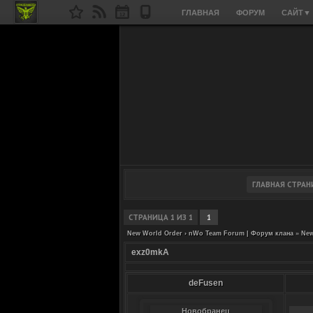
ГЛАВНАЯ
ФОРУМ
САЙТ
▼
СТРАНИЦА
1
ИЗ
1
1
New World Order › nWo Team Forum | Форум клана
»
New
exz0mkA
deFusen
Новобранец