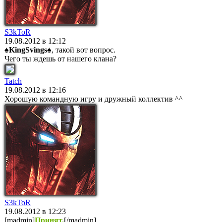
S3kToR
19.08.2012 в 12:12
♠KingSvings♠
, такой вот вопрос.
Чего ты ждешь от нашего клана?
Tatch
19.08.2012 в 12:16
Хорошую командную игру и дружный коллектив ^^
S3kToR
19.08.2012 в 12:23
[madmin]
Принят.
[/madmin]