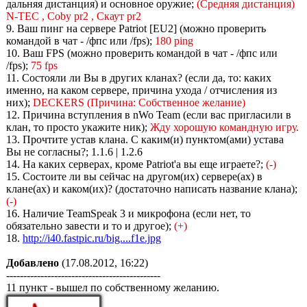
дальняя дистанция) и основное оружие;
(Средняя дистанция)
N-TEC , Coby pr2 , Скаут pr2
9. Ваш пинг на сервере Patriot [EU2] (можно проверить
командой в чат - /фпс или /fps);
180 ping
10. Ваш FPS (можно проверить командой в чат - /фпс или
/fps);
75 fps
11. Состояли ли Вы в других кланах? (если да, то: каких
именно, на каком сервере, причина ухода / отчисления из
них);
DECKERS (Причина: Собственное желание)
12. Причина вступления в nWo Team (если вас пригласили в
клан, то просто укажите ник);
Жду хорошую командную игру.
13. Прочтите устав клана. С каким(и) пунктом(ами) устава
Вы не согласны?; 1.1.6 | 1.2.6
14. На каких серверах, кроме Patriot'a вы еще играете?;
(-)
15. Состоите ли вы сейчас на другом(их) сервере(ах) в
клане(ах) и каком(их)? (достаточно написать название клана);
(-)
16. Наличие TeamSpeak 3 и микрофона (если нет, то
обязательно завести и то и другое);
(+)
18.
http://i40.fastpic.ru/big....f1e.jpg
Добавлено
(17.08.2012, 16:22)
---------------------------------------------
11 пункт - вышел по собственному желанию.