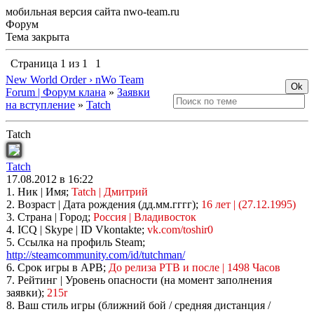
мобильная версия сайта nwo-team.ru
Форум
Тема закрыта
Страница
1
из
1
1
New World Order › nWo Team
Forum | Форум клана
»
Заявки
на вступление
»
Tatch
Tatch
Tatch
17.08.2012 в 16:22
1. Ник | Имя;
Tatch | Дмитрий
2. Возраст | Дата рождения (дд.мм.гггг);
16 лет | (27.12.1995)
3. Страна | Город;
Россия | Владивосток
4. ICQ | Skype | ID Vkontakte;
vk.com/toshir0
5. Ссылка на профиль Steam;
http://steamcommunity.com/id/tutchman/
6. Срок игры в APB;
До релиза РТВ и после | 1498 Часов
7. Рейтинг | Уровень опасности (на момент заполнения
заявки);
215r
8. Ваш стиль игры (ближний бой / средняя дистанция /