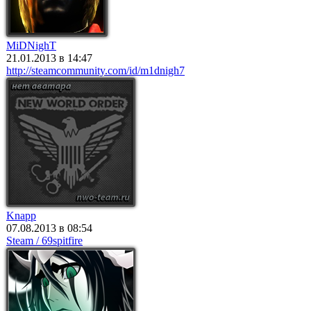
MiDNighT
21.01.2013 в 14:47
http://steamcommunity.com/id/m1dnigh7
Knapp
07.08.2013 в 08:54
Steam / 69spitfire