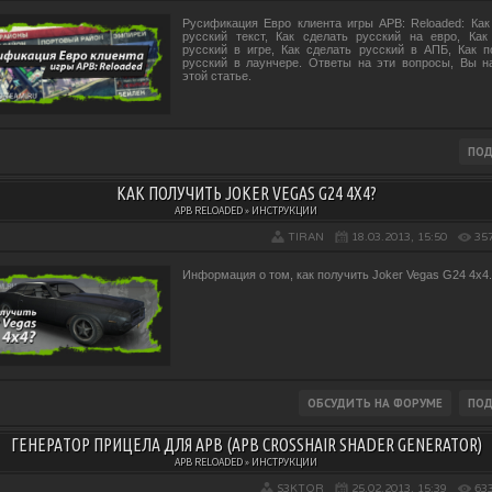
Русификация Евро клиента игры APB: Reloaded: Как
русский текст, Как сделать русский на евро, Как
русский в игре, Как сделать русский в АПБ, Как п
русский в лаунчере. Ответы на эти вопросы, Вы н
этой статье.
КАК ПОЛУЧИТЬ JOKER VEGAS G24 4X4?
APB RELOADED » ИНСТРУКЦИИ
TIRAN
18.03.2013, 15:50
35
Информация о том, как получить Joker Vegas G24 4x4.
ГЕНЕРАТОР ПРИЦЕЛА ДЛЯ APB (APB CROSSHAIR SHADER GENERATOR)
APB RELOADED » ИНСТРУКЦИИ
S3KTOR
25.02.2013, 15:39
63