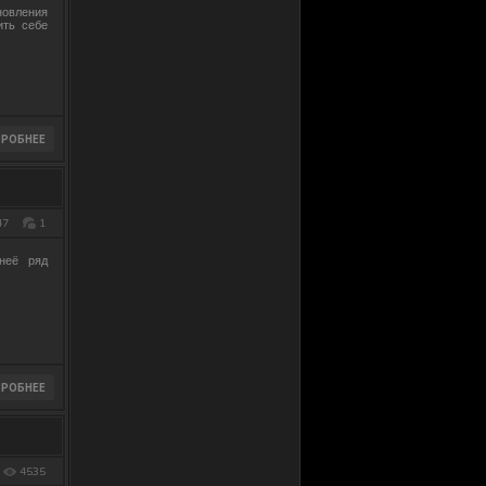
новления
ить себе
47
1
неё ряд
4535