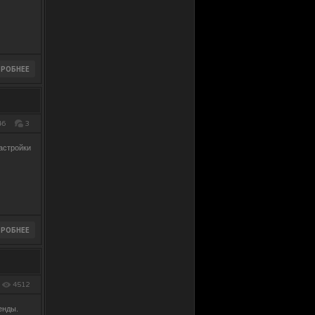
46
3
астройки
4512
енды.