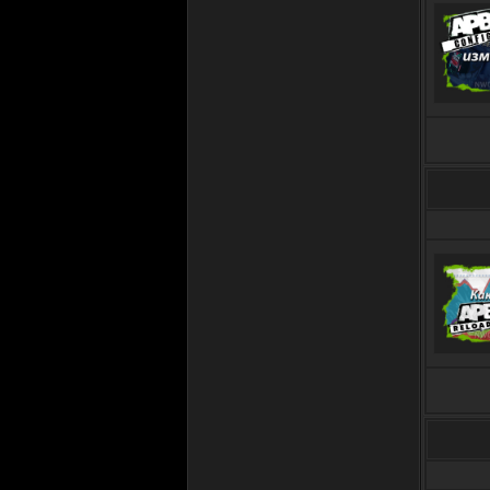
S3KTOR
ВЫ ЗДЕСЬ 4478-Й ДЕНЬ
02.06.2021 в 22:19
S3KTOR
Bezumie
, дароу)
07.05.2019 в 19:14
S3KTOR
закиньте ваш четкий FOLLOW
кому не трудно
https://www.twitch.tv/s3ktorprod
07.05.2019 в 19:13
BEZUMIE
30.04.2019 в 17:43
STKIRA
lol 2539,неждан больше чем я