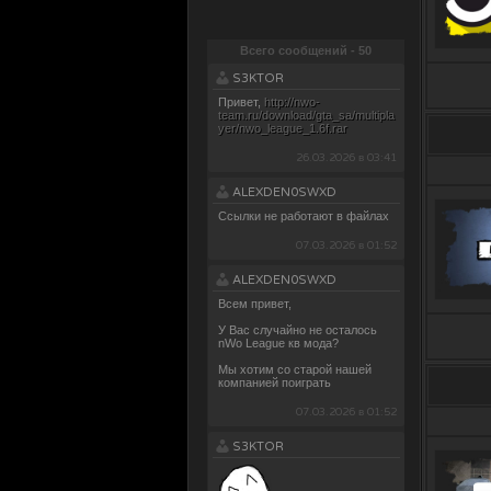
Всего сообщений - 50
S3KTOR
Привет,
http://nwo-
team.ru/download/gta_sa/multipla
yer/nwo_league_1.6f.rar
26.03.2026 в 03:41
ALEXDEN0SWXD
Ссылки не работают в файлах
07.03.2026 в 01:52
ALEXDEN0SWXD
Всем привет,
У Вас случайно не осталось
nWo Leaguе кв мода?
Мы хотим со старой нашей
компанией поиграть
07.03.2026 в 01:52
S3KTOR