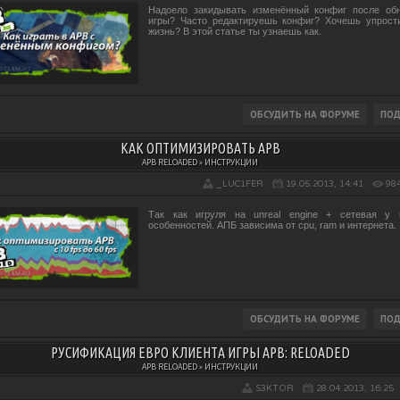
Надоело закидывать изменённый конфиг после об
игры? Часто редактируешь конфиг? Хочешь упрост
жизнь? В этой статье ты узнаешь как.
КАК ОПТИМИЗИРОВАТЬ APB
APB RELOADED » ИНСТРУКЦИИ
_LUC1FER
19.05.2013, 14:41
98
Так как игруля на unreal engine + сетевая у 
особенностей. АПБ зависима от cpu, ram и интернета.
РУСИФИКАЦИЯ ЕВРО КЛИЕНТА ИГРЫ APB: RELOADED
APB RELOADED » ИНСТРУКЦИИ
S3KTOR
28.04.2013, 16:25