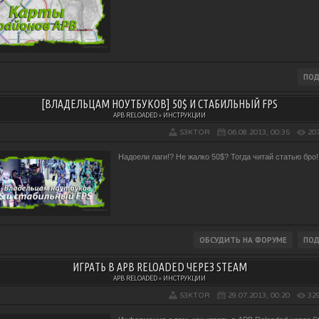
[ВЛАДЕЛЬЦАМ НОУТБУКОВ] 50$ И СТАБИЛЬНЫЙ FPS
APB RELOADED » ИНСТРУКЦИИ
S3KTOR
06.08.2013, 00:35
20
Надоели лаги!? Не жалко 50$? Тогда читай статью бро!
ИГРАТЬ В APB RELOADED ЧЕРЕЗ STEAM
APB RELOADED » ИНСТРУКЦИИ
S3KTOR
29.07.2013, 00:20
32