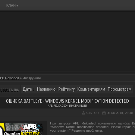
КЛАН
▼
PB Reloaded
» Инструкции
ровать по:
Дате
·
Названию
·
Рейтингу
·
Комментариям
·
Просмотрам
ОШИБКА BATTLEYE - WINDOWS KERNEL MODIFICATION DETECTED
APB RELOADED » ИНСТРУКЦИИ
S3KTOR
08.06.2018, 23:36
При запуске APB Reloaded появляется ошибка Ba
"Windows Kernel modification detected. Please repair or 
your system." Решение проблемы.