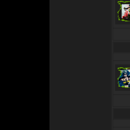
06.07.2022 в 12:34
S3KTOR
Ermac
, хоба!) олды здесь))
12.10.2021 в 23:45
ERMAC
ВЫ ЗДЕСЬ 4505-Й ДЕНЬ 😎
01.10.2021 в 22:43
S3KTOR
BRAIN, фигасе, дароу!) как
сам? дааа, сайт теперь как
музей, удалять не планирую,
буду продолжать оплачивать
домен))
27.09.2021 в 12:14
BRAIN
Всех приветствую!
S3kToR
, тебе отдельный
огромный привет! Ностальгия
нахлынула по сайту и далеким
временам!
11.09.2021 в 16:33