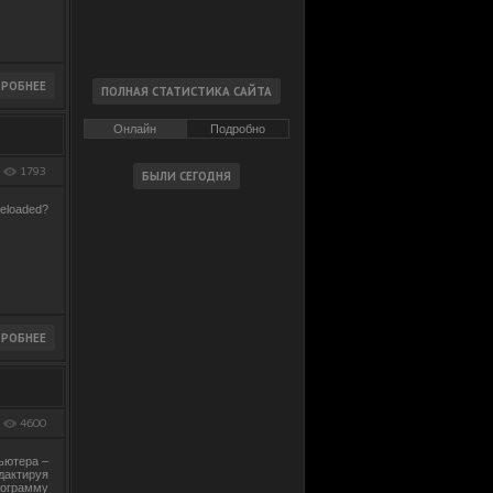
Онлайн
Подробно
1793
loaded?
4600
ьютера –
дактируя
рограмму