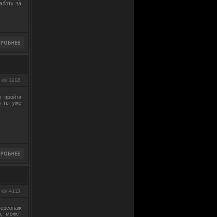
аботу за
3856
о пройти
ь ты уже
4113
ерсонаж
ю, может