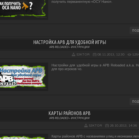
получить перманентную «ОСУ Нано».
НАСТРОЙКА APB ДЛЯ УДОБНОЙ ИГРЫ
APB RELOADED » ИНСТРУКЦИИ
S3KTOR
08.11.2013, 12:30
125
Настройки для удобной игры в APB Reloaded a.k.a. Н
для про игроков чо.
КАРТЫ РАЙОНОВ APB
APB RELOADED » ИНСТРУКЦИИ
S3KTOR
26.10.2013, 14:36
Карты районов APB с названиями улиц и иконками лег