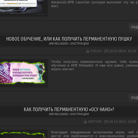
Advanced APB Launcher (которая выполнит эту же р
вас).
НОВОЕ ОБУЧЕНИЕ, ИЛИ КАК ПОЛУЧИТЬ ПЕРМАНЕНТНУЮ ПУШКУ
APB RELOADED » ИНСТРУКЦИИ
FOCUS
23.02.2014, 19:32
Чтобы получить перманентное оружие, тебе нужн
обучение в APB Reloaded. И нам все равно, умееш
играть или нет.
КАК ПОЛУЧИТЬ ПЕРМАНЕНТНУЮ «ОСУ НАНО»?
APB RELOADED » ИНСТРУКЦИИ
S3KTOR
24.12.2013, 22:06
Благодаря ежедневным испытаниям игрок, чей п
достиг или приближается к максимальному уровн