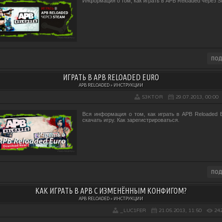
Информация о том, как играть в APB Reloaded через S
ИГРАТЬ В APB RELOADED EURO
APB RELOADED » ИНСТРУКЦИИ
S3KTOR
29.07.2013, 00:00
Вся информация о том, как играть в APB Reloaded E
скачать игру. Как зарегистрироваться.
КАК ИГРАТЬ В APB С ИЗМЕНЁННЫМ КОНФИГОМ?
APB RELOADED » ИНСТРУКЦИИ
_LUC1FER
21.05.2013, 11:50
24