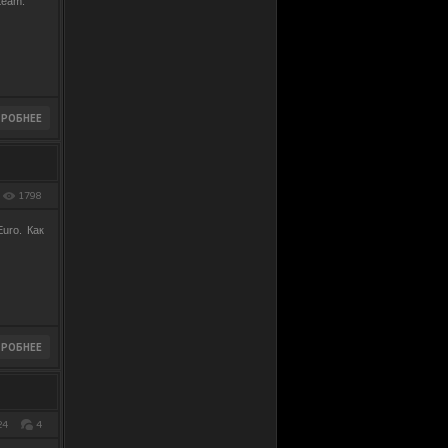
team.
1798
uro. Как
24
4