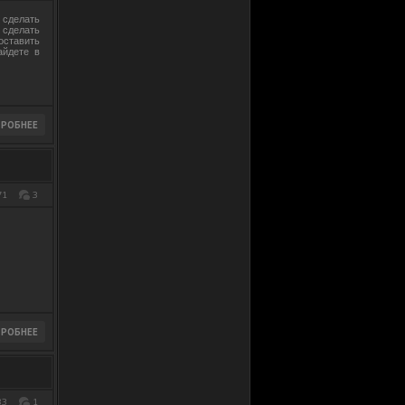
 сделать
 сделать
оставить
айдете в
71
3
33
1