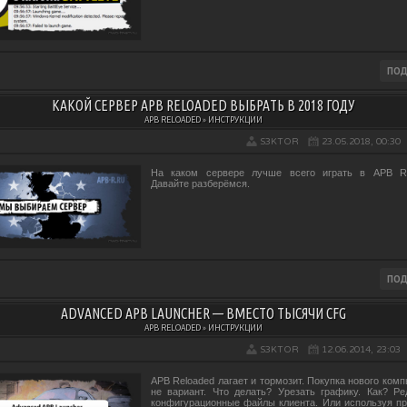
КАКОЙ СЕРВЕР APB RELOADED ВЫБРАТЬ В 2018 ГОДУ
APB RELOADED » ИНСТРУКЦИИ
S3KTOR
23.05.2018, 00:30
На каком сервере лучше всего играть в APB Re
Давайте разберёмся.
ADVANCED APB LAUNCHER — ВМЕСТО ТЫСЯЧИ CFG
APB RELOADED » ИНСТРУКЦИИ
S3KTOR
12.06.2014, 23:03
APB Reloaded лагает и тормозит. Покупка нового комп
не вариант. Что делать? Урезать графику. Как? Ре
конфигурационные файлы клиента. Или используя п