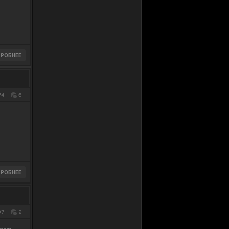
74
6
97
2