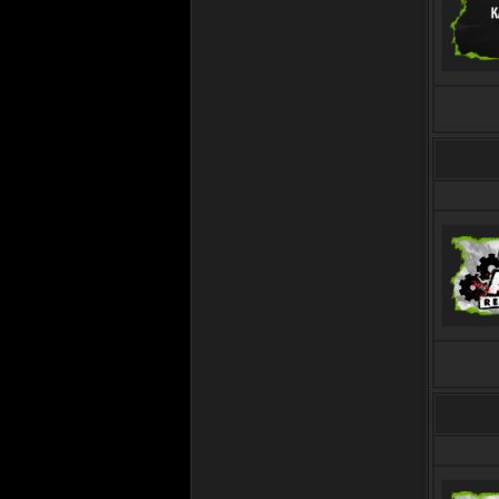
существует, так же как и клан))
07.11.2025 в 17:42
BEZUMIE
Вы здесь 5125-й день.
Ностальгия прям)) Всем
привет!!
11.12.2024 в 12:24
S3KTOR
Вы здесь 5730-й день
05.11.2024 в 20:49
SPARCO
Вы здесь 5652-й день
12.09.2024 в 09:09
S3KTOR
CaYeN™
, такое не забывается)
16.03.2023 в 16:07
CAYEN™
4727 день, словно это было
вчера)