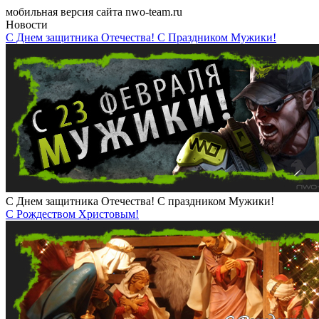
мобильная версия сайта nwo-team.ru
Новости
С Днем защитника Отечества! С Праздником Мужики!
С Днем защитника Отечества! С праздником Мужики!
С Рождеством Христовым!