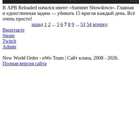
В APB Reloaded начался ивент «Summer Showdown». Главная
и единственная задача — убивать 15 врагов каждый день. Всё
очень просто!
назад
1
2
...
5
6
7
8
9
...
53
54
вперед
Вконтакте
Steam
Twitch
Admin
New World Order › nWo Team | Сайт клана, 2008 - 2026.
Полная версия сайта