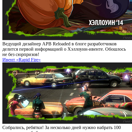
Ведущий дизайнер APB Reloaded в блоге разработчиков
делится первой информацией о Хэллоуин-ивенте. Обошлось
не без сюрпризов!
Ивент «Rapid Fire»
Собрались, ребятки! За несколько дней нужно набрать 100