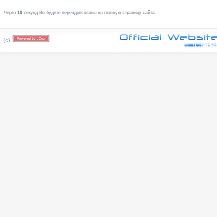
Через
10
секунд Вы будете переадресованы на главную страницу сайта.
(c)