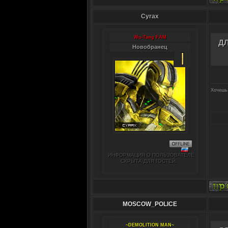
Cyrax
Wu-Tang FAM
Д
Новобранец
Хочешь 
ИНФОРМАЦИЯ О ПОЛЬЗОВАТЕЛЕ
СКРЫТА ДЛЯ ГОСТЕЙ.
MOSCOW_POLICE
~DEMOLITION MAN~