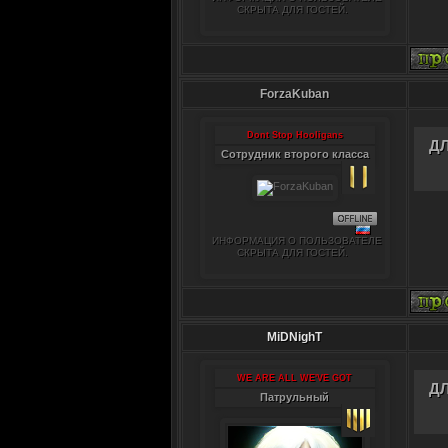
СКРЫТА ДЛЯ ГОСТЕЙ.
ForzaKuban
Dont Stop Hooligans
Д
Сотрудник второго класса
ИНФОРМАЦИЯ О ПОЛЬЗОВАТЕЛЕ
СКРЫТА ДЛЯ ГОСТЕЙ.
MiDNighT
WE ARE ALL WE'VE GOT
Д
Патрульный