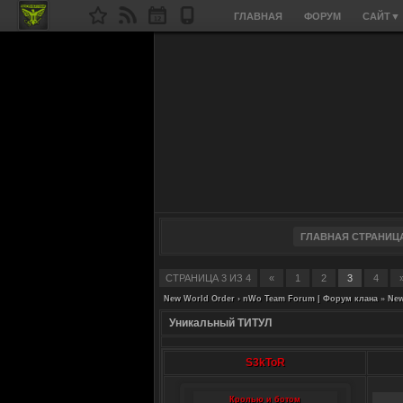
ГЛАВНАЯ
ФОРУМ
САЙТ
▼
СТРАНИЦА
3
ИЗ
4
«
1
2
3
4
New World Order › nWo Team Forum | Форум клана
»
New
Уникальный ТИТУЛ
S3kToR
Кролью и ботом