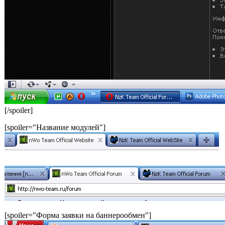
[/spoiler]
[spoiler="Название модулей"]
[spoiler="Форма заявки на баннерообмен"]