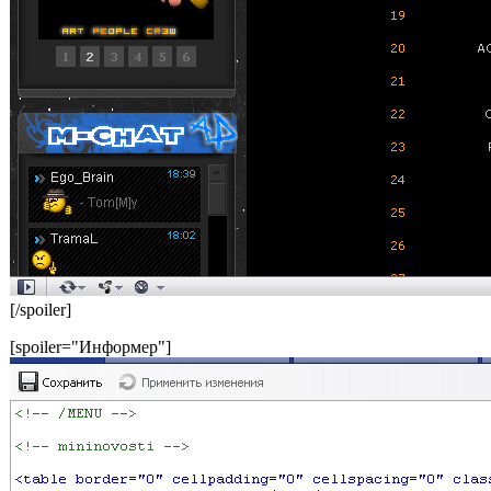
[/spoiler]
[spoiler="Информер"]