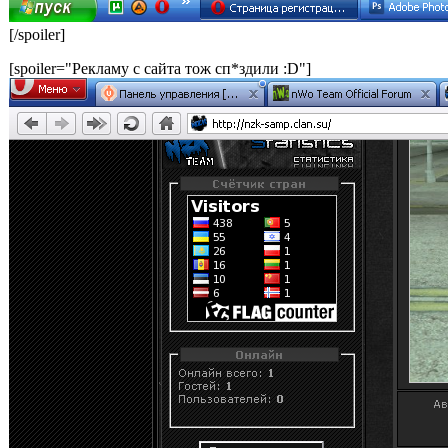
[/spoiler]
[spoiler="Рекламу с сайта тож сп*здили :D"]