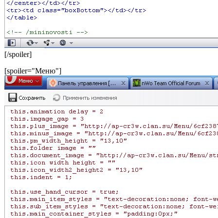
[/spoiler]
[spoiler="Меню"]