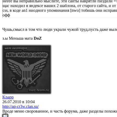
нееее вы неправильно мыслите, эти сайты наврятли пиздили =
щас находил в яндексе ваших 2 шаблона, от старого сайта, и о
css, в коде an1 ниодного упоминания [nwo] тобишь они исправил
офф
Чушь,смысл в том что люди украли чужой труд,пусть даже выл
з.ы Меньша мата
DoZ
Knapp
26.07.2010 в 10:04
http://ap-cr3w.clan.su/
Вроде меню сворованное, и часть форума, даже разделы похожи