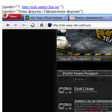
[spoiler="7.
http://nzk-samp.clan.su/
"]
[spoiler="Темы форума | Оформление форума"]