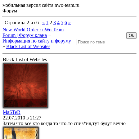
мобильная версия сайта nwo-team.ru
Форум
Страница
2
из
6
«
1
2
3
4
5
6
»
New World Order › nWo Team
Forum | Форум клана
»
Информация по сайту и форуму
»
Black List of Websites
Black List of Websites
MaSTeR
22.07.2010 в 21:27
Затем что все кто когда то что-то спиз*ил,тут будут вечно