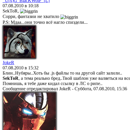
_U[x]G_BlacKWolF_[L]
07.08.2010 в 10:18
SekToR,
Сорри, фантазии не хватило
P.S: Мдаа...они точно всё нагло спиздели...
JokeR
07.08.2010 в 15:32
Блин..Нубяры..Хоть бы .js файлы то на другой сайт залили..
SekToR
, а тема реально бред..Твой шаблон уже валяеться на вс
Помнишь, я тебе даже кидал ссылку в ЛС о рипе..
Сообщение отредактировал
JokeR
-
Суббота, 07.08.2010, 15:36