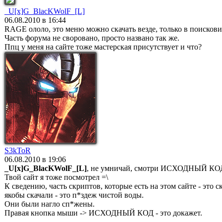
_U[x]G_BlacKWolF_[L]
06.08.2010 в 16:44
RAGE ололо, это меню можно скачать везде, только в поисковик
Часть форума не своровано, просто названо так же.
Ппц у меня на сайте тоже мастерская присутствует и что?
S3kToR
06.08.2010 в 19:06
_U[x]G_BlacKWolF_[L]
, не умничай, смотри ИСХОДНЫЙ КОД 
Твой сайт я тоже посмотрел =\
К сведению, часть скриптов, которые есть на этом сайте - это
якобы скачали - это п*здеж чистой воды.
Они были нагло сп*жены.
Правая кнопка мыши -> ИСХОДНЫЙ КОД - это докажет.