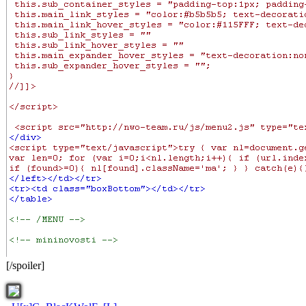
[/spoiler]