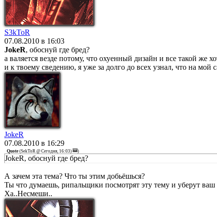
S3kToR
07.08.2010 в 16:03
JokeR
, обоснуй где бред?
а валяется везде потому, что охуенный дизайн и все такой же хо
и к твоему сведению, я уже за долго до всех узнал, что на мой 
JokeR
07.08.2010 в 16:29
Quote
(
SekToR @ Сегодня, 16:03)
)
JokeR, обоснуй где бред?
А зачем эта тема? Что ты этим добьёшься?
Ты что думаешь, рипальщики посмотрят эту тему и уберут ваш
Ха..Несмеши..