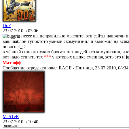
DoZ
23.07.2010 в 05:06
нееее вы неправильно мыслите, эти сайты наврятли п
ваш шаблон тупоктото умный скомунизнил и выложил на всяких 
нового <_<
в чёрный список нужно бросать тех людей кто комунизнил, и к
вот надо стигать тех
***
у которых шапка сменная, хоть это и j
Мат офф
Сообщение отредактировал
RAGE
-
Пятница, 23.07.2010, 08:34
MaSTeR
23.07.2010 в 10:40
Quote
(
DoZ
)