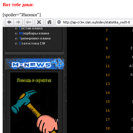
Вот тебе доки:
[spoiler="Иконки"]