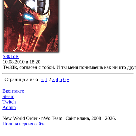
S3kToR
10.08.2010 в 18:20
Tw33k
, согласен с тобой. И ты меня понимаешь как ни кто др
Страница
2
из
6
«
1
2
3
4
5
6
»
Вконтакте
Steam
Twitch
Admin
New World Order › nWo Team | Сайт клана, 2008 - 2026.
Полная версия сайта