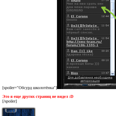
[spoiler="Обсурд школотёнка"]
Это я еще других страниц не видел :D
[/spoiler]