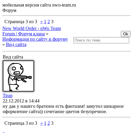
мобильная версия сайта nwo-team.ru
Форум
Страница
3
из
3
«
1
2
3
New World Order › nWo Team
Forum | Форум клана
»
Информация по сайту и форуму
»
Вид сайта
Вид сайта
Tiran
22.12.2012 в 14:44
ну дак у нашего братюни есть фантазия! замутил шикарное
оформление сайта)) сочетание цветов безупречное.
Страница
3
из
3
«
1
2
3