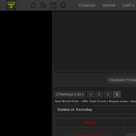
ГЛАВНАЯ
ФОРУМ
САЙТ
▼
СТРАНИЦА
3
ИЗ
3
«
1
2
3
New World Order › nWo Team Forum | Форум клана
»
New
Заявка от Asmoday
S3kToR
Кролью и ботом