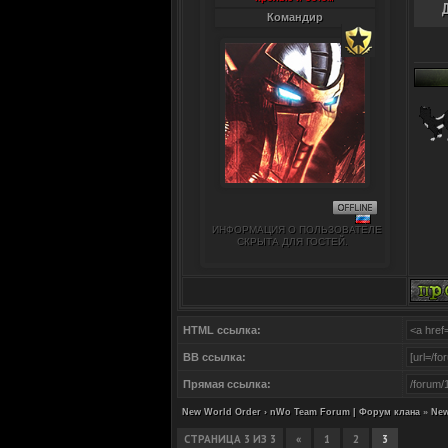
Командир
ИНФОРМАЦИЯ О ПОЛЬЗОВАТЕЛЕ
СКРЫТА ДЛЯ ГОСТЕЙ.
HTML ссылка:
BB ссылка:
Прямая ссылка:
New World Order › nWo Team Forum | Форум клана
»
New
СТРАНИЦА
3
ИЗ
3
«
1
2
3