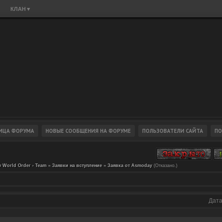
КЛАН
▼
 World Order › Team
»
Заявки на вступление
»
Заявка от Asmoday
(Отказано.)
Дата