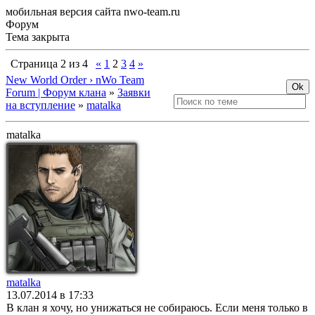
мобильная версия сайта nwo-team.ru
Форум
Тема закрыта
Страница
2
из
4
«
1
2
3
4
»
New World Order › nWo Team
Forum | Форум клана
»
Заявки
на вступление
»
matalka
matalka
matalka
13.07.2014 в 17:33
В клан я хочу, но унижаться не собираюсь. Если меня только в