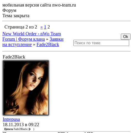
мобильная версия сайта nwo-team.ru
Форум
Тема закрыта
Страница
2
из
2
«
1
2
New World Order › nWo Team
Forum | Форум клана
»
Заявки
на вступление
»
Fade2Black
Fade2Black
Intrepusa
18.11.2013 в 09:22
Цитата
Fade2Black
(
)