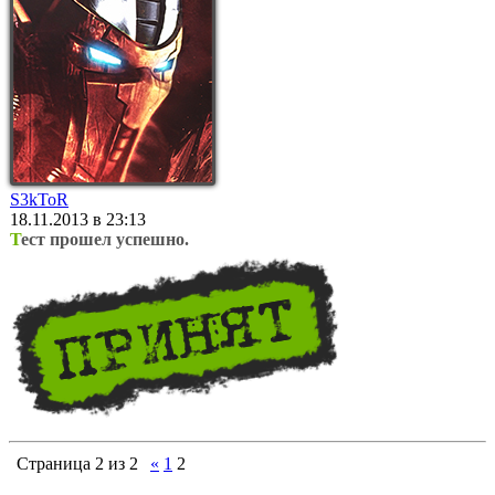
S3kToR
18.11.2013 в 23:13
Т
ест прошел успешно.
Страница
2
из
2
«
1
2