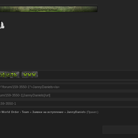
 World Order › Team
»
Заявки на вступление
»
JannyDaniels
(Принят.)