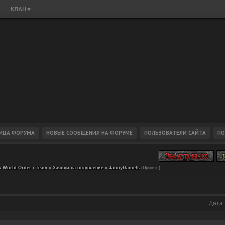
КЛАН
▼
 World Order › Team
»
Заявки на вступление
»
JannyDaniels
(Принят.)
Дата: