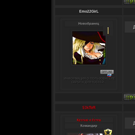
Emo22GirL
Новобранец
ИНФОРМАЦИЯ О ПОЛЬЗОВАТЕЛЕ
СКРЫТА ДЛЯ ГОСТЕЙ.
S3kToR
Кролью и ботом
Командир