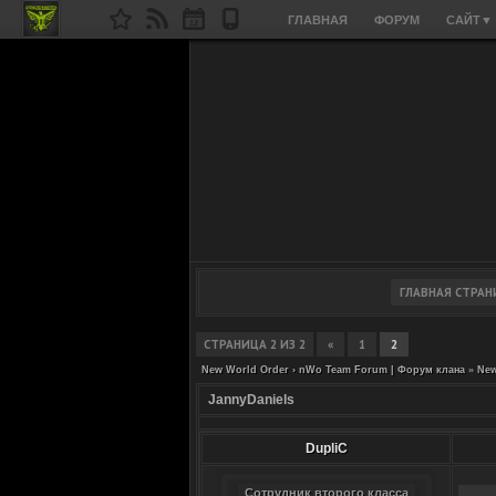
ГЛАВНАЯ
ФОРУМ
САЙТ
▼
СТРАНИЦА
2
ИЗ
2
«
1
2
New World Order › nWo Team Forum | Форум клана
»
New
JannyDaniels
DupliC
Сотрудник второго класса