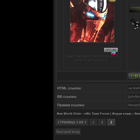
ИНФОРМАЦИЯ О ПОЛЬЗОВАТЕЛЕ
СКРЫТА ДЛЯ ГОСТЕЙ.
HTML ссылка:
BB ссылка:
Прямая ссылка:
New World Order › nWo Team Forum | Форум клана
»
New
СТРАНИЦА
2
ИЗ
2
«
1
2