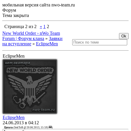
мобильная версия сайта nwo-team.ru
Форум
Тема закрыта
Страница
2
из
2
«
1
2
New World Order › nWo Team
Forum | Форум клана
»
Заявки
на вступление
»
EclipseMen
EclipseMen
EclipseMen
24.06.2013 в 04:12
Цитата
(
SekToR @ 20.06.2013, 15:59)
)